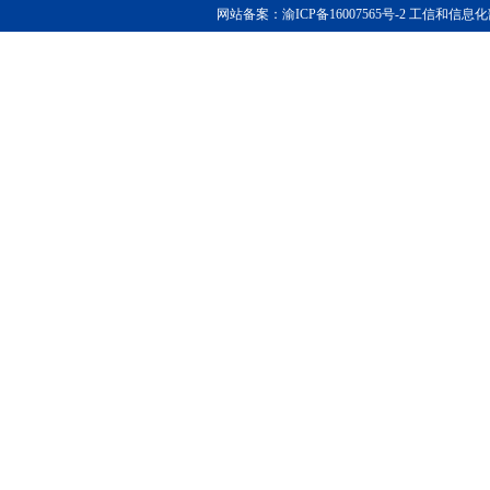
网站备案：渝ICP备16007565号-2 工信和信息化部查询：ht