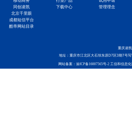
移动商务
行业产品
试用申请
同创凌凯
下载中心
管理理念
北京千里眼
成都短信平台
酷帝网站目录
重庆凌凯
地址：重庆市江北区大石坝东原D7区3期7号写字楼220
网站备案：渝ICP备16007565号-2 工信和信息化部查询：ht